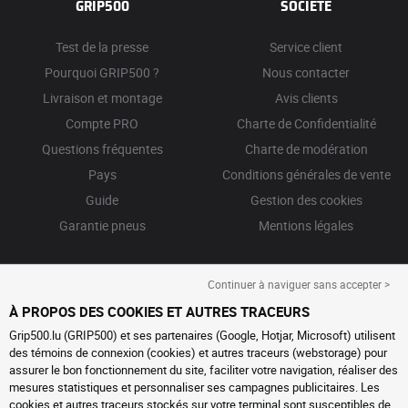
GRIP500
SOCIÉTÉ
Test de la presse
Service client
Pourquoi GRIP500 ?
Nous contacter
Livraison et montage
Avis clients
Compte PRO
Charte de Confidentialité
Questions fréquentes
Charte de modération
Pays
Conditions générales de vente
Guide
Gestion des cookies
Garantie pneus
Mentions légales
Continuer à naviguer sans accepter >
À PROPOS DES COOKIES ET AUTRES TRACEURS
Grip500.lu (GRIP500) et ses partenaires (Google, Hotjar, Microsoft) utilisent
des témoins de connexion (cookies) et autres traceurs (webstorage) pour
assurer le bon fonctionnement du site, faciliter votre navigation, réaliser des
mesures statistiques et personnaliser ses campagnes publicitaires. Les
cookies et autres traceurs stockés sur votre terminal sont susceptibles de