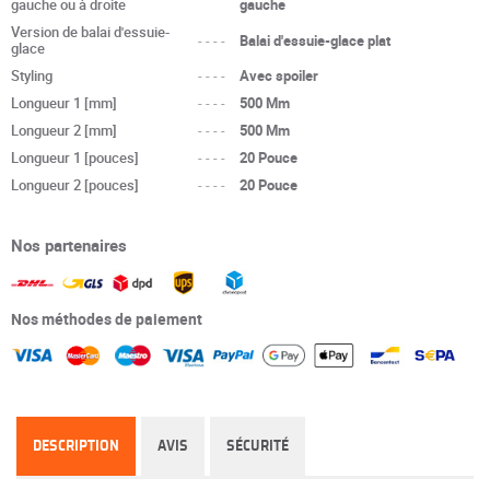
gauche ou à droite
gauche
Version de balai d'essuie-
----
Balai d'essuie-glace plat
glace
Styling
----
Avec spoiler
Longueur 1 [mm]
----
500 Mm
Longueur 2 [mm]
----
500 Mm
Longueur 1 [pouces]
----
20 Pouce
Longueur 2 [pouces]
----
20 Pouce
Nos partenaires
Nos méthodes de paiement
DESCRIPTION
AVIS
SÉCURITÉ