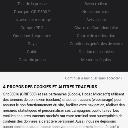
Test de la presse
Service client
Pourquoi GRIP500 ?
Nous contacter
Livraison et montage
Avis clients
Compte PRO
Charte de Confidentialité
Questions fréquentes
Charte de modération
Pays
Conditions générales de vente
Guide
Gestion des cookies
Garantie pneus
Mentions légales
Continuer à naviguer sans accepter >
À PROPOS DES COOKIES ET AUTRES TRACEURS
Grip500.lu (GRIP500) et ses partenaires (Google, Hotjar, Microsoft) utilisent
des témoins de connexion (cookies) et autres traceurs (webstorage) pour
assurer le bon fonctionnement du site, faciliter votre navigation, réaliser des
mesures statistiques et personnaliser ses campagnes publicitaires. Les
cookies et autres traceurs stockés sur votre terminal sont susceptibles de
contenir des données à caractère personnel. Aussi, nous ne déposons
aucun cookie ou autre traceur sans votre consentement libre et éclairé à