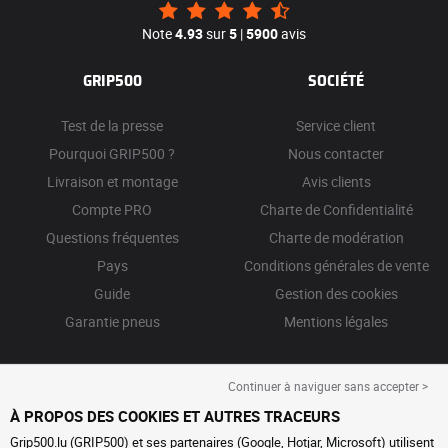
Note
4.93
sur
5
|
5900
avis
GRIP500
SOCIÉTÉ
Test de la presse
Service client
Pourquoi GRIP500 ?
Nous contacter
Livraison et montage
Avis clients
Compte PRO
Charte de Confidentialité
Questions fréquentes
Charte de modération
Pays
Conditions générales de vente
Guide
Gestion des cookies
Garantie pneus
Mentions légales
Continuer à naviguer sans accepter >
À PROPOS DES COOKIES ET AUTRES TRACEURS
Grip500.lu (GRIP500) et ses partenaires (Google, Hotjar, Microsoft) utilisent