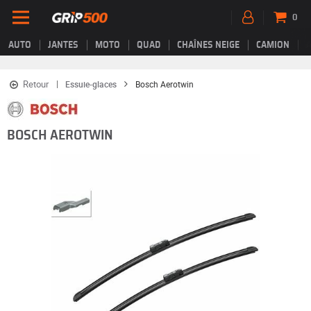
0
AUTO
JANTES
MOTO
QUAD
CHAÎNES NEIGE
CAMION
Retour
Essuie-glaces
Bosch Aerotwin
BOSCH AEROTWIN