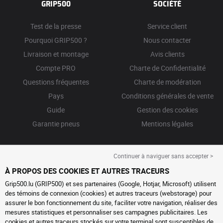
GRIP500
SOCIÉTÉ
Test de la presse
Service client
Pourquoi GRIP500 ?
Nous contacter
Livraison et montage
Avis clients
Compte PRO
Charte de Confidentialité
Questions fréquentes
Charte de modération
Pays
Conditions générales de vente
Guide
Gestion des cookies
Garantie pneus
Mentions légales
Continuer à naviguer sans accepter >
À PROPOS DES COOKIES ET AUTRES TRACEURS
Grip500.lu (GRIP500) et ses partenaires (Google, Hotjar, Microsoft) utilisent
des témoins de connexion (cookies) et autres traceurs (webstorage) pour
assurer le bon fonctionnement du site, faciliter votre navigation, réaliser des
mesures statistiques et personnaliser ses campagnes publicitaires. Les
cookies et autres traceurs stockés sur votre terminal sont susceptibles de