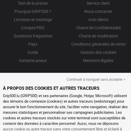
Test de la presse
Service client
Pourquoi GRIP500 ?
Nous contacter
Livraison et montage
Avis clients
Compte PRO
Charte de Confidentialité
Questions fréquentes
Charte de modération
Pays
Conditions générales de vente
Guide
Gestion des cookies
Garantie pneus
Mentions légales
Continuer à naviguer sans accepter >
À PROPOS DES COOKIES ET AUTRES TRACEURS
Grip500.lu (GRIP500) et ses partenaires (Google, Hotjar, Microsoft) utilisent
des témoins de connexion (cookies) et autres traceurs (webstorage) pour
assurer le bon fonctionnement du site, faciliter votre navigation, réaliser des
mesures statistiques et personnaliser ses campagnes publicitaires. Les
cookies et autres traceurs stockés sur votre terminal sont susceptibles de
contenir des données à caractère personnel. Aussi, nous ne déposons
aucun cookie ou autre traceur sans votre consentement libre et éclairé à