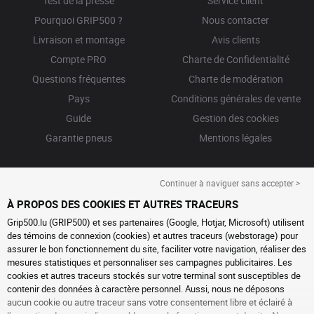
Test de la presse
Service client
Pourquoi GRIP500 ?
Nous contacter
Livraison et montage
Avis clients
Compte PRO
Charte de Confidentialité
Questions fréquentes
Charte de modération
Pays
Conditions générales de vente
Guide
Gestion des cookies
Garantie pneus
Mentions légales
Continuer à naviguer sans accepter >
À PROPOS DES COOKIES ET AUTRES TRACEURS
Grip500.lu (GRIP500) et ses partenaires (Google, Hotjar, Microsoft) utilisent
des témoins de connexion (cookies) et autres traceurs (webstorage) pour
assurer le bon fonctionnement du site, faciliter votre navigation, réaliser des
mesures statistiques et personnaliser ses campagnes publicitaires. Les
cookies et autres traceurs stockés sur votre terminal sont susceptibles de
contenir des données à caractère personnel. Aussi, nous ne déposons
aucun cookie ou autre traceur sans votre consentement libre et éclairé à