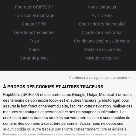
Pourquoi GRIP500 ?
Nous contacter
Livraison et montage
Avis clients
Compte PRO
Charte de Confidentialité
Questions fréquentes
Charte de modération
Pays
Conditions générales de vente
Guide
Gestion des cookies
Garantie pneus
Mentions légales
Continuer à naviguer sans accepter >
À PROPOS DES COOKIES ET AUTRES TRACEURS
Grip500.lu (GRIP500) et ses partenaires (Google, Hotjar, Microsoft) utilisent
des témoins de connexion (cookies) et autres traceurs (webstorage) pour
assurer le bon fonctionnement du site, faciliter votre navigation, réaliser des
mesures statistiques et personnaliser ses campagnes publicitaires. Les
cookies et autres traceurs stockés sur votre terminal sont susceptibles de
contenir des données à caractère personnel. Aussi, nous ne déposons
aucun cookie ou autre traceur sans votre consentement libre et éclairé à
l’exception de ceux indispensables pour le fonctionnement du site. Nous