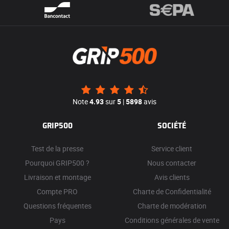
Note
4.93
sur
5
|
5898
avis
GRIP500
SOCIÉTÉ
Test de la presse
Service client
Pourquoi GRIP500 ?
Nous contacter
Livraison et montage
Avis clients
Compte PRO
Charte de Confidentialité
Questions fréquentes
Charte de modération
Pays
Conditions générales de vente