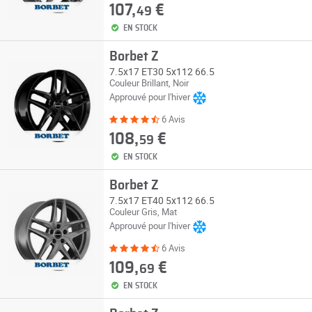
107,
€
49
EN STOCK
Borbet Z
7.5x17 ET30 5x112 66.5
Couleur Brillant, Noir
Approuvé pour l'hiver
6 Avis
108,
€
59
EN STOCK
Borbet Z
7.5x17 ET40 5x112 66.5
Couleur Gris, Mat
Approuvé pour l'hiver
6 Avis
109,
€
69
EN STOCK