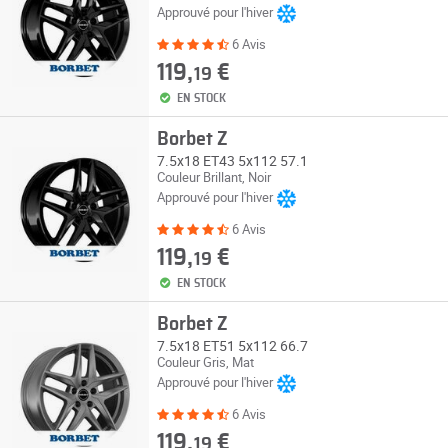
Approuvé pour l'hiver
6 Avis
119,
€
19
EN STOCK
Borbet Z
7.5x18 ET43 5x112 57.1
Couleur Brillant, Noir
Approuvé pour l'hiver
6 Avis
119,
€
19
EN STOCK
Borbet Z
7.5x18 ET51 5x112 66.7
Couleur Gris, Mat
Approuvé pour l'hiver
6 Avis
119,
€
19