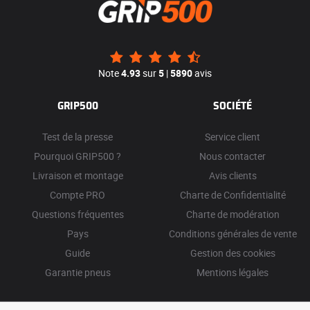
Note
4.93
sur
5
|
5890
avis
GRIP500
SOCIÉTÉ
Test de la presse
Service client
Pourquoi GRIP500 ?
Nous contacter
Livraison et montage
Avis clients
Compte PRO
Charte de Confidentialité
Questions fréquentes
Charte de modération
Pays
Conditions générales de vente
Guide
Gestion des cookies
Garantie pneus
Mentions légales