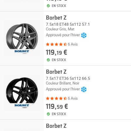
EN STOCK
Borbet Z
7.5x18 ET48 5x112 57.1
Couleur Gris, Mat
Approuvé pour l'hiver
6 Avis
119,
€
19
EN STOCK
Borbet Z
7.5x17 ET36 5x112 66.5
Couleur Brillant, Noir
Approuvé pour l'hiver
6 Avis
119,
€
59
EN STOCK
Borbet Z