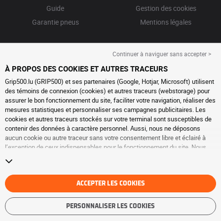
Guide
Gestion des cookies
Garantie pneus
Mentions légales
Continuer à naviguer sans accepter >
À PROPOS DES COOKIES ET AUTRES TRACEURS
Grip500.lu (GRIP500) et ses partenaires (Google, Hotjar, Microsoft) utilisent
des témoins de connexion (cookies) et autres traceurs (webstorage) pour
assurer le bon fonctionnement du site, faciliter votre navigation, réaliser des
mesures statistiques et personnaliser ses campagnes publicitaires. Les
cookies et autres traceurs stockés sur votre terminal sont susceptibles de
contenir des données à caractère personnel. Aussi, nous ne déposons
aucun cookie ou autre traceur sans votre consentement libre et éclairé à
l’exception de ceux indispensables pour le fonctionnement du site. Nous
conservons votre choix pendant 6 mois. Vous pouvez retirer votre
consentement à tout moment en vous rendant sur la
page cookies et autres
traceurs
. Vous pouvez choisir de continuer à naviguer sans accepter le
dépôt de cookies ou autres traceurs. Le refus ne fait pas obstacle à l’accès
ACCEPTER LES COOKIES
aux services GRIP500. Pour plus d’informations, nous vous invitons à
consulter
la page cookies et autres traceurs
.
PERSONNALISER LES COOKIES