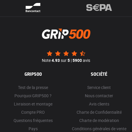
Note
4.93
sur
5
|
5900
avis
GRIP500
SOCIÉTÉ
Test de la presse
Service client
Pourquoi GRIP500 ?
Nous contacter
Livraison et montage
Avis clients
Compte PRO
Charte de Confidentialité
Questions fréquentes
Charte de modération
Pays
Conditions générales de vente