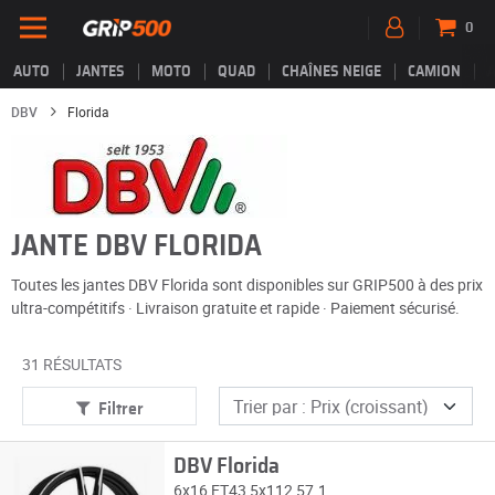
0
AUTO
JANTES
MOTO
QUAD
CHAÎNES NEIGE
CAMION
DBV
Florida
JANTE DBV FLORIDA
Toutes les jantes DBV Florida sont disponibles sur GRIP500 à des prix
ultra-compétitifs · Livraison gratuite et rapide · Paiement sécurisé.
31 RÉSULTATS
Filtrer
DBV Florida
6x16 ET43 5x112 57.1