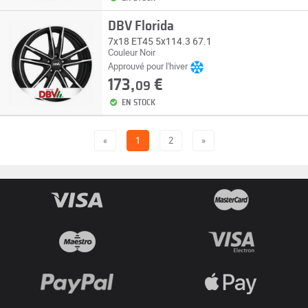
DBV Florida
7x18 ET45 5x114.3 67.1
Couleur Noir
Approuvé pour l'hiver
173,
€
09
EN STOCK
«
1
2
»