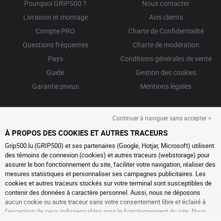
Pourquoi GRIP500 ?
Nous contacter
Livraison et montage
Avis clients
Compte PRO
Charte de Confidentialité
Questions fréquentes
Charte de modération
Pays
Conditions générales de vente
Guide
Gestion des cookies
Garantie pneus
Mentions légales
Continuer à naviguer sans accepter >
À PROPOS DES COOKIES ET AUTRES TRACEURS
Grip500.lu (GRIP500) et ses partenaires (Google, Hotjar, Microsoft) utilisent
des témoins de connexion (cookies) et autres traceurs (webstorage) pour
assurer le bon fonctionnement du site, faciliter votre navigation, réaliser des
mesures statistiques et personnaliser ses campagnes publicitaires. Les
cookies et autres traceurs stockés sur votre terminal sont susceptibles de
contenir des données à caractère personnel. Aussi, nous ne déposons
aucun cookie ou autre traceur sans votre consentement libre et éclairé à
l’exception de ceux indispensables pour le fonctionnement du site. Nous
conservons votre choix pendant 6 mois. Vous pouvez retirer votre