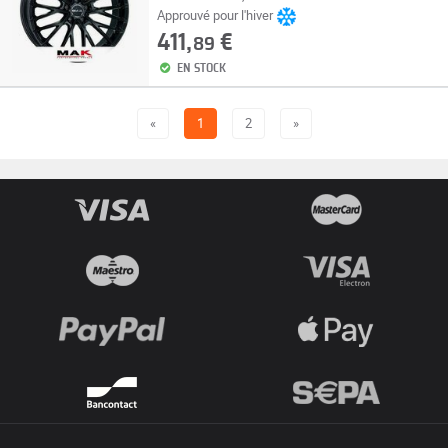
Approuvé pour l'hiver
411,
€
89
EN STOCK
«
1
2
»