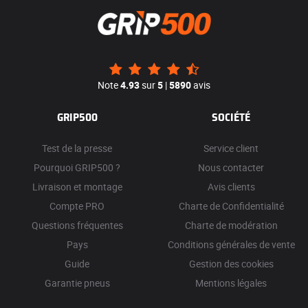
Note
4.93
sur
5
|
5890
avis
GRIP500
SOCIÉTÉ
Test de la presse
Service client
Pourquoi GRIP500 ?
Nous contacter
Livraison et montage
Avis clients
Compte PRO
Charte de Confidentialité
Questions fréquentes
Charte de modération
Pays
Conditions générales de vente
Guide
Gestion des cookies
Garantie pneus
Mentions légales