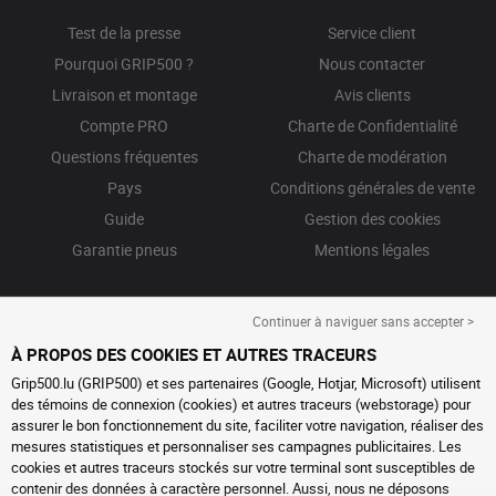
Test de la presse
Service client
Pourquoi GRIP500 ?
Nous contacter
Livraison et montage
Avis clients
Compte PRO
Charte de Confidentialité
Questions fréquentes
Charte de modération
Pays
Conditions générales de vente
Guide
Gestion des cookies
Garantie pneus
Mentions légales
Continuer à naviguer sans accepter >
À PROPOS DES COOKIES ET AUTRES TRACEURS
Grip500.lu (GRIP500) et ses partenaires (Google, Hotjar, Microsoft) utilisent
des témoins de connexion (cookies) et autres traceurs (webstorage) pour
assurer le bon fonctionnement du site, faciliter votre navigation, réaliser des
mesures statistiques et personnaliser ses campagnes publicitaires. Les
cookies et autres traceurs stockés sur votre terminal sont susceptibles de
contenir des données à caractère personnel. Aussi, nous ne déposons