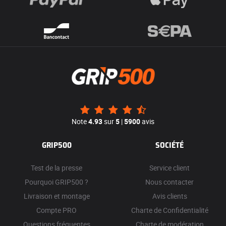
Note
4.93
sur
5
|
5900
avis
GRIP500
SOCIÉTÉ
Test de la presse
Service client
Pourquoi GRIP500 ?
Nous contacter
Livraison et montage
Avis clients
Compte PRO
Charte de Confidentialité
Questions fréquentes
Charte de modération