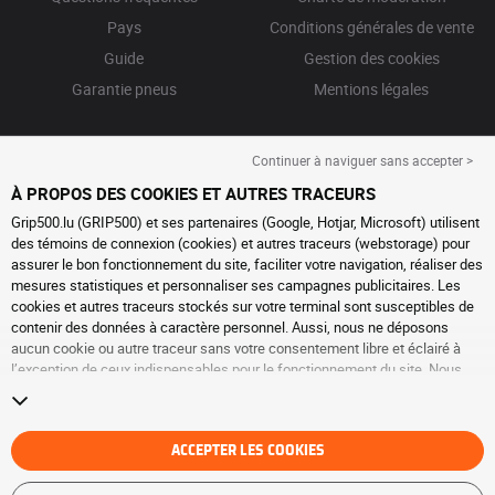
Pays
Conditions générales de vente
Guide
Gestion des cookies
Garantie pneus
Mentions légales
Continuer à naviguer sans accepter >
À PROPOS DES COOKIES ET AUTRES TRACEURS
Grip500.lu (GRIP500) et ses partenaires (Google, Hotjar, Microsoft) utilisent
des témoins de connexion (cookies) et autres traceurs (webstorage) pour
assurer le bon fonctionnement du site, faciliter votre navigation, réaliser des
mesures statistiques et personnaliser ses campagnes publicitaires. Les
cookies et autres traceurs stockés sur votre terminal sont susceptibles de
contenir des données à caractère personnel. Aussi, nous ne déposons
aucun cookie ou autre traceur sans votre consentement libre et éclairé à
l’exception de ceux indispensables pour le fonctionnement du site. Nous
conservons votre choix pendant 6 mois. Vous pouvez retirer votre
consentement à tout moment en vous rendant sur la
page cookies et autres
traceurs
. Vous pouvez choisir de continuer à naviguer sans accepter le
dépôt de cookies ou autres traceurs. Le refus ne fait pas obstacle à l’accès
ACCEPTER LES COOKIES
aux services GRIP500. Pour plus d’informations, nous vous invitons à