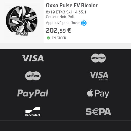
Oxxo Pulse EV Bicolor
8x19 ET43 5x114 65.1
Couleur Noir, Poli
Approuvé pour l'hiver
202,
€
59
EN STOCK