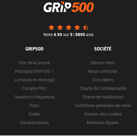
Note
4.93
sur
5
|
5890
avis
GRIP500
SOCIÉTÉ
Test de la presse
Service client
Pourquoi GRIP500 ?
Nous contacter
Livraison et montage
Avis clients
Compte PRO
Charte de Confidentialité
Questions fréquentes
Charte de modération
Pays
Conditions générales de vente
Guide
Gestion des cookies
Garantie pneus
Mentions légales