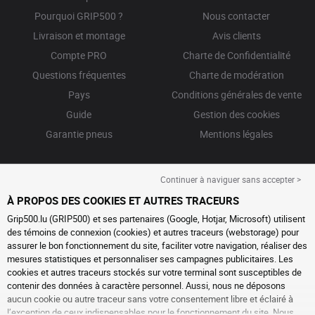
Pourquoi GRIP500 ?
Nous contacter
Livraison et montage
Avis clients
Compte PRO
Charte de Confidentialité
Questions fréquentes
Charte de modération
Pays
Conditions générales de vente
Guide
Gestion des cookies
Garantie pneus
Mentions légales
Continuer à naviguer sans accepter >
À PROPOS DES COOKIES ET AUTRES TRACEURS
Grip500.lu (GRIP500) et ses partenaires (Google, Hotjar, Microsoft) utilisent
des témoins de connexion (cookies) et autres traceurs (webstorage) pour
assurer le bon fonctionnement du site, faciliter votre navigation, réaliser des
mesures statistiques et personnaliser ses campagnes publicitaires. Les
cookies et autres traceurs stockés sur votre terminal sont susceptibles de
contenir des données à caractère personnel. Aussi, nous ne déposons
aucun cookie ou autre traceur sans votre consentement libre et éclairé à
l’exception de ceux indispensables pour le fonctionnement du site. Nous