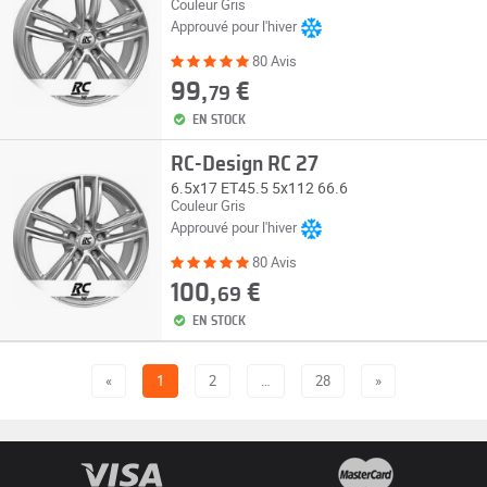
Couleur Gris
Approuvé pour l'hiver
80 Avis
99,
€
79
EN STOCK
RC-Design RC 27
6.5x17 ET45.5 5x112 66.6
Couleur Gris
Approuvé pour l'hiver
80 Avis
100,
€
69
EN STOCK
«
1
2
…
28
»