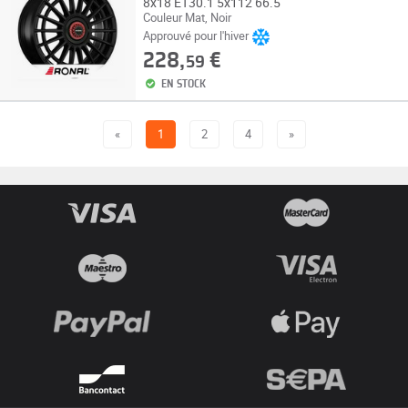
8x18 ET30.1 5x112 66.5
Couleur Mat, Noir
Approuvé pour l'hiver
228,
€
59
EN STOCK
«
1
2
4
»