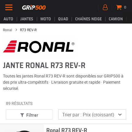
0
AUTO
JANTES
MOTO
QUAD
CHAÎNES NEIGE
CAMION
Ronal
R73 REV-R
JANTE RONAL R73 REV-R
Toutes les jantes Ronal R73 REV-R sont disponibles sur GRIP500 à
des prix ultra-compétitifs · Livraison gratuite et rapide · Paiement
sécurisé.
89 RÉSULTATS
Filtrer
Ronal R73 REV-R