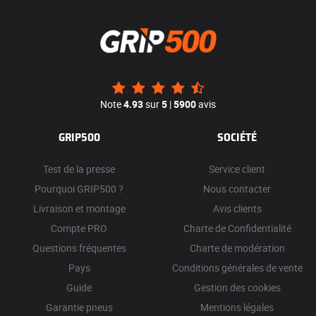
Note
4.93
sur
5
|
5900
avis
GRIP500
SOCIÉTÉ
Test de la presse
Service client
Pourquoi GRIP500 ?
Nous contacter
Livraison et montage
Avis clients
Compte PRO
Charte de Confidentialité
Questions fréquentes
Charte de modération
Pays
Conditions générales de vente
Guide
Gestion des cookies
Garantie pneus
Mentions légales