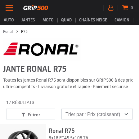
0
AUTO
JANTES
MOTO
QUAD
CHAÎNES NEIGE
CAMION
Ronal
R75
JANTE RONAL R75
Toutes les jantes Ronal R75 sont disponibles sur GRIP500 à des prix
ultra-compétitifs · Livraison gratuite et rapide · Paiement sécurisé.
17 RÉSULTATS
Filtrer
Ronal R75
8x18 ET45 5x108 76