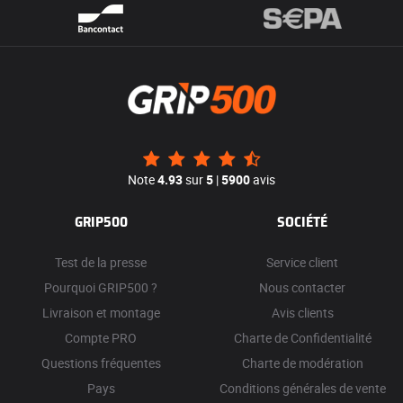
Note
4.93
sur
5
|
5900
avis
GRIP500
SOCIÉTÉ
Test de la presse
Service client
Pourquoi GRIP500 ?
Nous contacter
Livraison et montage
Avis clients
Compte PRO
Charte de Confidentialité
Questions fréquentes
Charte de modération
Pays
Conditions générales de vente