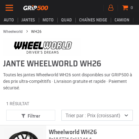
0
AUTO
JANTES
MOTO
QUAD
CHAÎNES NEIGE
CAMION
Wheelworld
WH26
JANTE WHEELWORLD WH26
Toutes les jantes Wheelworld WH26 sont disponibles sur GRIP500 à
des prix ultra-compétitifs · Livraison gratuite et rapide · Paiement
sécurisé.
1 RÉSULTAT
Filtrer
Wheelworld WH26
8x18 ET26 5x112 66.6