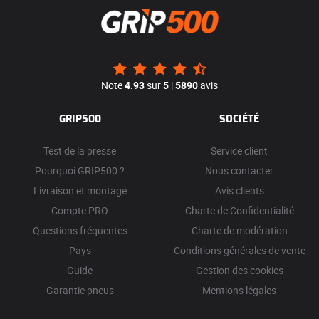
Note
4.93
sur
5
|
5890
avis
GRIP500
SOCIÉTÉ
Test de la presse
Service client
Pourquoi GRIP500 ?
Nous contacter
Livraison et montage
Avis clients
Compte PRO
Charte de Confidentialité
Questions fréquentes
Charte de modération
Pays
Conditions générales de vente
Guide
Gestion des cookies
Garantie pneus
Mentions légales