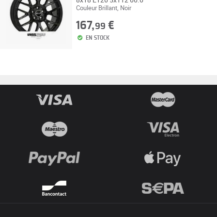
Couleur Brillant, Noir
167,
€
99
EN STOCK