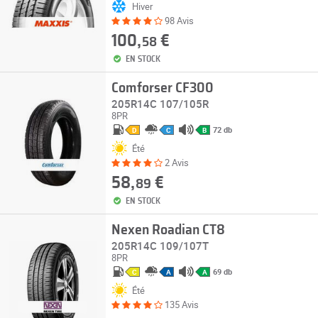
Hiver
98 Avis
100,
€
58
EN STOCK
Comforser CF300
205R14C 107/105R
8PR
72 db
D
C
B
Été
2 Avis
58,
€
89
EN STOCK
Nexen Roadian CT8
205R14C 109/107T
8PR
69 db
C
A
A
Été
135 Avis