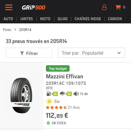
0
AUTO
JANTES
MOTO
QUAD
CHAÎNES NEIGE
CAMION
Pneu
205R14
33 pneus trouvés en 205R14
Filtrer
Top budget
Mazzini Effivan
205R14C 109/107S
8PR
72 db
C
C
Été
21 Avis
112,
€
89
EN STOCK