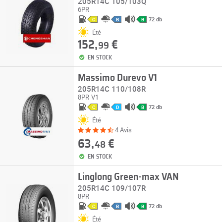
205R14C 105/103Q
6PR
72 db
C
B
B
Été
152,
€
99
EN STOCK
Massimo Durevo V1
205R14C 110/108R
8PR
V1
72 db
C
D
B
Été
4 Avis
63,
€
48
EN STOCK
Linglong Green-max VAN
205R14C 109/107R
8PR
72 db
C
B
B
Été