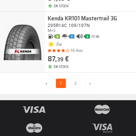
EN STOCK
Kenda KR101 Mastertrail 3G
205R14C 109/107N
M+S
72 db
B
C
B
Été
16 Avis
87,
€
39
EN STOCK
«
1
2
»