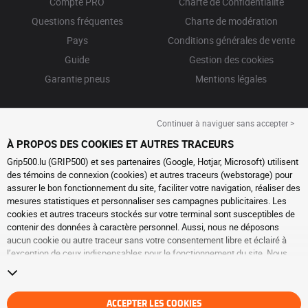
Compte PRO
Charte de Confidentialité
Questions fréquentes
Charte de modération
Pays
Conditions générales de vente
Guide
Gestion des cookies
Garantie pneus
Mentions légales
Continuer à naviguer sans accepter >
À PROPOS DES COOKIES ET AUTRES TRACEURS
Grip500.lu (GRIP500) et ses partenaires (Google, Hotjar, Microsoft) utilisent
des témoins de connexion (cookies) et autres traceurs (webstorage) pour
assurer le bon fonctionnement du site, faciliter votre navigation, réaliser des
mesures statistiques et personnaliser ses campagnes publicitaires. Les
cookies et autres traceurs stockés sur votre terminal sont susceptibles de
contenir des données à caractère personnel. Aussi, nous ne déposons
aucun cookie ou autre traceur sans votre consentement libre et éclairé à
l’exception de ceux indispensables pour le fonctionnement du site. Nous
conservons votre choix pendant 6 mois. Vous pouvez retirer votre
consentement à tout moment en vous rendant sur la
page cookies et autres
traceurs
. Vous pouvez choisir de continuer à naviguer sans accepter le
dépôt de cookies ou autres traceurs. Le refus ne fait pas obstacle à l’accès
ACCEPTER LES COOKIES