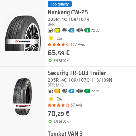
Top quality
Nankang CW-25
205R14C 109/107R
8PR
72 db
C
C
B
Été
117 Avis
65,
€
59
EN STOCK
Security TR-603 Trailer
205R14C 109/107Q 113/109N
8PR
M+S
72 db
D
C
B
Été
67 Avis
70,
€
29
EN STOCK
Tomket VAN 3