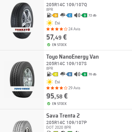
205R14C 109/107Q
8PR
72 db
D
C
B
Été
24 Avis
57,
€
49
EN STOCK
Toyo NanoEnergy Van
205R14C 109/107S
8PR
70 db
C
B
B
Été
29 Avis
95,
€
58
EN STOCK
Sava Trenta 2
205R14C 109/107P
DOT 2020
8PR