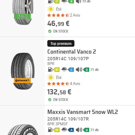
72 db
C
B
Été
2 Avis
46,
€
99
EN STOCK
Top premium
Continental Vanco 2
205R14C 109/107P
8PR
71 db
C
C
B
Été
4 Avis
132,
€
58
EN STOCK
Maxxis Vansmart Snow WL2
205R14C 109/107R
8PR
3PMSF
71 db
C
A
B