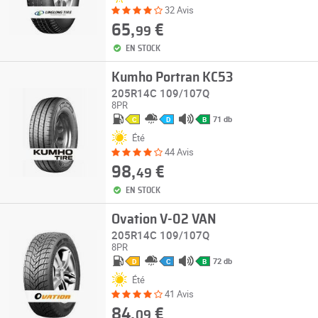
32 Avis
65,
€
99
EN STOCK
Kumho Portran KC53
205R14C 109/107Q
8PR
71 db
C
D
B
Été
44 Avis
98,
€
49
EN STOCK
Ovation V-02 VAN
205R14C 109/107Q
8PR
72 db
D
C
B
Été
41 Avis
84,
€
09