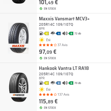
101,
€
49
EN STOCK
Maxxis Vansmart MCV3+
205R14C 109/107Q
8PR
72 db
C
A
B
Été
37 Avis
97,
€
09
EN STOCK
Hankook Vantra LT RA18
205R14C 109/107Q
8PR
70 db
C
B
B
Été
137 Avis
115,
€
89
EN STOCK