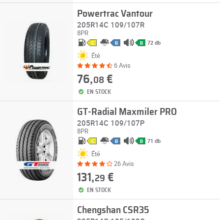
Powertrac Vantour
205R14C 109/107R
8PR
72 db
C
B
B
Été
6 Avis
76,
€
08
EN STOCK
GT-Radial Maxmiler PRO
205R14C 109/107P
8PR
71 db
C
B
B
Été
26 Avis
131,
€
29
EN STOCK
Chengshan CSR35