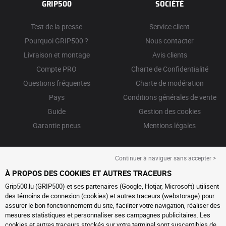
GRIP500
SOCIÉTÉ
Test de la presse
Service client
Pourquoi GRIP500 ?
Nous contacter
Livraison et montage
Avis clients
Compte PRO
Charte de Confidentialité
Questions fréquentes
Charte de modération
Pays
Conditions générales de vente
Guide
Gestion des cookies
Garantie pneus
Mentions légales
Continuer à naviguer sans accepter >
À PROPOS DES COOKIES ET AUTRES TRACEURS
Grip500.lu (GRIP500) et ses partenaires (Google, Hotjar, Microsoft) utilisent
des témoins de connexion (cookies) et autres traceurs (webstorage) pour
assurer le bon fonctionnement du site, faciliter votre navigation, réaliser des
mesures statistiques et personnaliser ses campagnes publicitaires. Les
cookies et autres traceurs stockés sur votre terminal sont susceptibles de