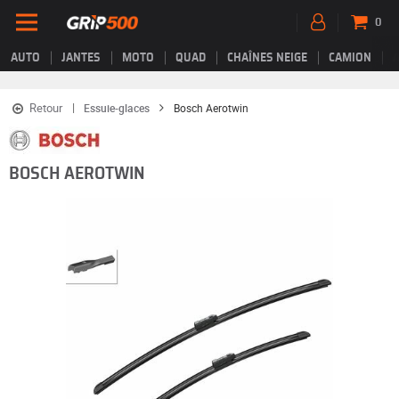
0
AUTO
JANTES
MOTO
QUAD
CHAÎNES NEIGE
CAMION
Retour
Essuie-glaces
Bosch Aerotwin
BOSCH AEROTWIN