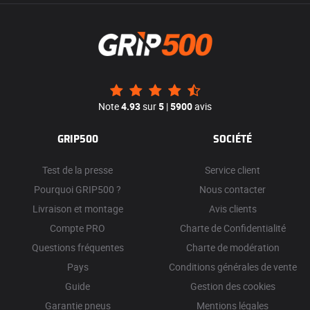
Note
4.93
sur
5
|
5900
avis
GRIP500
SOCIÉTÉ
Test de la presse
Service client
Pourquoi GRIP500 ?
Nous contacter
Livraison et montage
Avis clients
Compte PRO
Charte de Confidentialité
Questions fréquentes
Charte de modération
Pays
Conditions générales de vente
Guide
Gestion des cookies
Garantie pneus
Mentions légales