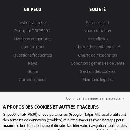
GRIP500
SOCIÉTÉ
Test de la presse
Service client
Pourquoi GRIP500 ?
Nous contacter
Livraison et montage
Avis clients
Compte PRO
Charte de Confidentialité
Questions fréquentes
Charte de modération
Pays
Conditions générales de vente
Guide
Gestion des cookies
Garantie pneus
Mentions légales
Continuer à naviguer sans accepter >
À PROPOS DES COOKIES ET AUTRES TRACEURS
Grip500.lu (GRIP500) et ses partenaires (Google, Hotjar, Microsoft) utilisent
des témoins de connexion (cookies) et autres traceurs (webstorage) pour
assurer le bon fonctionnement du site, faciliter votre navigation, réaliser des