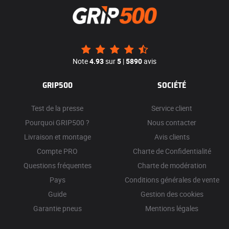
Note
4.93
sur
5
|
5890
avis
GRIP500
SOCIÉTÉ
Test de la presse
Service client
Pourquoi GRIP500 ?
Nous contacter
Livraison et montage
Avis clients
Compte PRO
Charte de Confidentialité
Questions fréquentes
Charte de modération
Pays
Conditions générales de vente
Guide
Gestion des cookies
Garantie pneus
Mentions légales