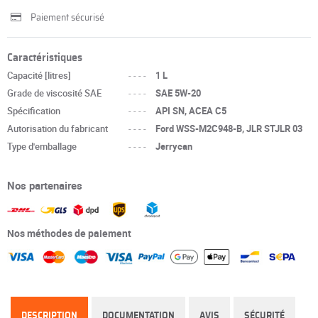
Paiement sécurisé
Caractéristiques
Capacité [litres]
----
1 L
Grade de viscosité SAE
----
SAE 5W-20
Spécification
----
API SN, ACEA C5
Autorisation du fabricant
----
Ford WSS-M2C948-B, JLR STJLR 03
Type d'emballage
----
Jerrycan
Nos partenaires
Nos méthodes de paiement
DESCRIPTION
DOCUMENTATION
AVIS
SÉCURITÉ