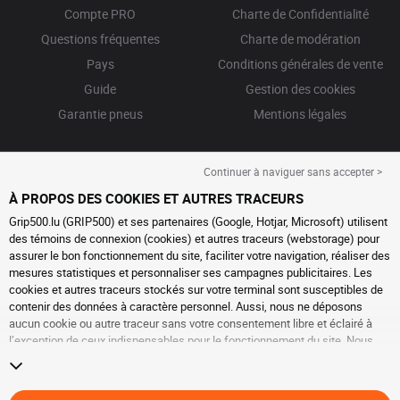
Compte PRO
Charte de Confidentialité
Questions fréquentes
Charte de modération
Pays
Conditions générales de vente
Guide
Gestion des cookies
Garantie pneus
Mentions légales
Continuer à naviguer sans accepter >
À PROPOS DES COOKIES ET AUTRES TRACEURS
Grip500.lu (GRIP500) et ses partenaires (Google, Hotjar, Microsoft) utilisent
des témoins de connexion (cookies) et autres traceurs (webstorage) pour
assurer le bon fonctionnement du site, faciliter votre navigation, réaliser des
mesures statistiques et personnaliser ses campagnes publicitaires. Les
cookies et autres traceurs stockés sur votre terminal sont susceptibles de
contenir des données à caractère personnel. Aussi, nous ne déposons
aucun cookie ou autre traceur sans votre consentement libre et éclairé à
l’exception de ceux indispensables pour le fonctionnement du site. Nous
conservons votre choix pendant 6 mois. Vous pouvez retirer votre
consentement à tout moment en vous rendant sur la
page cookies et autres
traceurs
. Vous pouvez choisir de continuer à naviguer sans accepter le