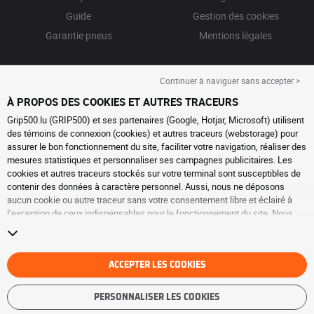
Guide
Gestion des cookies
Garantie pneus
Mentions légales
Continuer à naviguer sans accepter >
À PROPOS DES COOKIES ET AUTRES TRACEURS
Grip500.lu (GRIP500) et ses partenaires (Google, Hotjar, Microsoft) utilisent
des témoins de connexion (cookies) et autres traceurs (webstorage) pour
assurer le bon fonctionnement du site, faciliter votre navigation, réaliser des
mesures statistiques et personnaliser ses campagnes publicitaires. Les
cookies et autres traceurs stockés sur votre terminal sont susceptibles de
contenir des données à caractère personnel. Aussi, nous ne déposons
aucun cookie ou autre traceur sans votre consentement libre et éclairé à
l’exception de ceux indispensables pour le fonctionnement du site. Nous
conservons votre choix pendant 6 mois. Vous pouvez retirer votre
consentement à tout moment en vous rendant sur la
page cookies et autres
traceurs
. Vous pouvez choisir de continuer à naviguer sans accepter le
dépôt de cookies ou autres traceurs. Le refus ne fait pas obstacle à l’accès
ACCEPTER LES COOKIES
aux services GRIP500. Pour plus d’informations, nous vous invitons à
consulter
la page cookies et autres traceurs
.
PERSONNALISER LES COOKIES