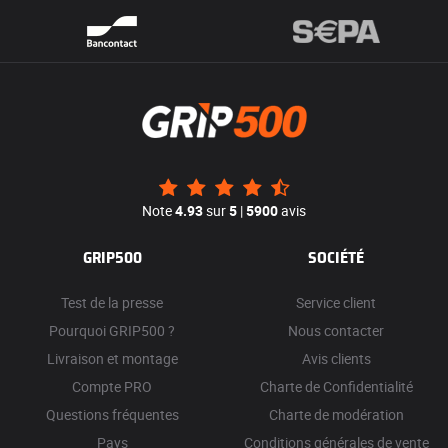
Note
4.93
sur
5
|
5900
avis
GRIP500
SOCIÉTÉ
Test de la presse
Service client
Pourquoi GRIP500 ?
Nous contacter
Livraison et montage
Avis clients
Compte PRO
Charte de Confidentialité
Questions fréquentes
Charte de modération
Pays
Conditions générales de vente