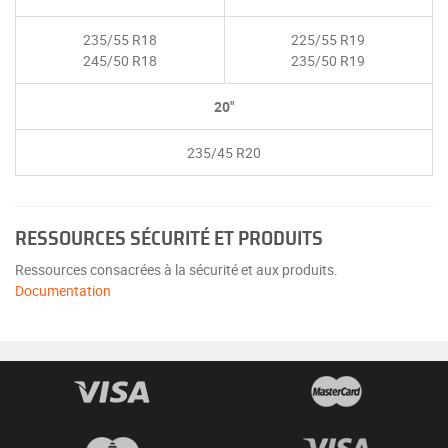
235/55 R18
225/55 R19
245/50 R18
235/50 R19
20"
235/45 R20
RESSOURCES SÉCURITÉ ET PRODUITS
Ressources consacrées à la sécurité et aux produits.
Documentation