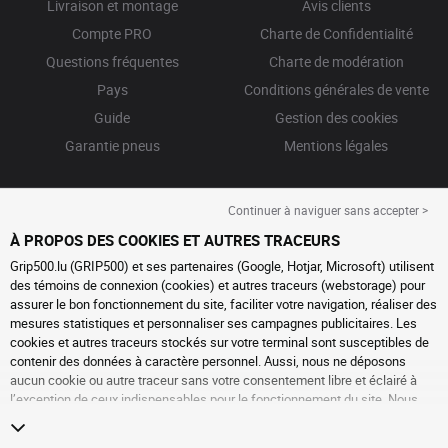
Livraison et montage
Avis clients
Compte PRO
Charte de Confidentialité
Questions fréquentes
Charte de modération
Pays
Conditions générales de vente
Guide
Gestion des cookies
Garantie pneus
Mentions légales
Continuer à naviguer sans accepter >
À PROPOS DES COOKIES ET AUTRES TRACEURS
Grip500.lu (GRIP500) et ses partenaires (Google, Hotjar, Microsoft) utilisent
des témoins de connexion (cookies) et autres traceurs (webstorage) pour
assurer le bon fonctionnement du site, faciliter votre navigation, réaliser des
mesures statistiques et personnaliser ses campagnes publicitaires. Les
cookies et autres traceurs stockés sur votre terminal sont susceptibles de
contenir des données à caractère personnel. Aussi, nous ne déposons
aucun cookie ou autre traceur sans votre consentement libre et éclairé à
l’exception de ceux indispensables pour le fonctionnement du site. Nous
conservons votre choix pendant 6 mois. Vous pouvez retirer votre
consentement à tout moment en vous rendant sur la
page cookies et autres