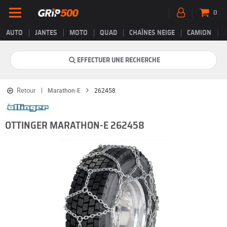
0
AUTO
JANTES
MOTO
QUAD
CHAÎNES NEIGE
CAMION
EFFECTUER UNE RECHERCHE
Retour
Marathon-E
262458
OTTINGER MARATHON-E 262458