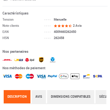
Caractéristiques
Tension
----
Manuelle
Note clients
----
2 Avis
EAN
----
4009460262450
HSN
----
262458
Nos partenaires
Nos méthodes de paiement
DESCRIPTION
AVIS
DIMENSIONS COMPATIBLES
SÉCURI