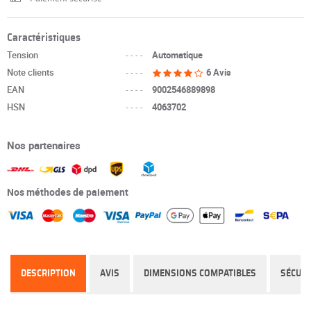
Caractéristiques
Tension
----
Automatique
Note clients
----
6 Avis
EAN
----
9002546889898
HSN
----
4063702
Nos partenaires
Nos méthodes de paiement
DESCRIPTION
AVIS
DIMENSIONS COMPATIBLES
SÉCURI