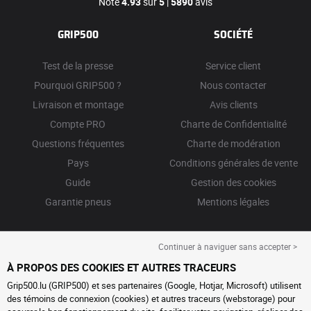
Note
4.93
sur
5
|
5890
avis
GRIP500
SOCIÉTÉ
Test de la presse
Service client
Pourquoi GRIP500 ?
Nous contacter
Livraison et montage
Avis clients
Compte PRO
Charte de Confidentialité
Questions fréquentes
Charte de modération
Pays
Conditions générales de vente
Guide
Gestion des cookies
Garantie pneus
Mentions légales
Continuer à naviguer sans accepter >
À PROPOS DES COOKIES ET AUTRES TRACEURS
Grip500.lu (GRIP500) et ses partenaires (Google, Hotjar, Microsoft) utilisent
des témoins de connexion (cookies) et autres traceurs (webstorage) pour