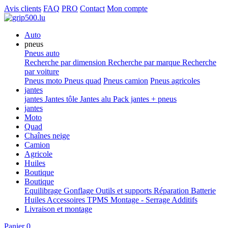
Avis clients
FAQ
PRO
Contact
Mon compte
Auto
pneus
Pneus auto
Recherche par dimension
Recherche par marque
Recherche
par voiture
Pneus moto
Pneus quad
Pneus camion
Pneus agricoles
jantes
jantes
Jantes tôle
Jantes alu
Pack jantes + pneus
jantes
Moto
Quad
Chaînes neige
Camion
Agricole
Huiles
Boutique
Boutique
Equilibrage
Gonflage
Outils et supports
Réparation
Batterie
Huiles
Accessoires
TPMS
Montage - Serrage
Additifs
Livraison et montage
Panier
0