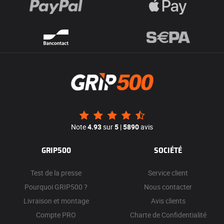
Note
4.93
sur
5
|
5890
avis
GRIP500
SOCIÉTÉ
Test de la presse
Service client
Pourquoi GRIP500 ?
Nous contacter
Livraison et montage
Avis clients
Compte PRO
Charte de Confidentialité