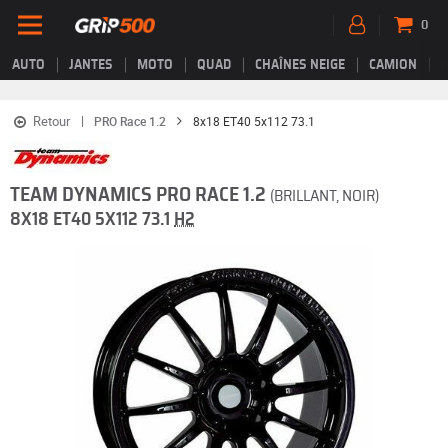
0
AUTO
JANTES
MOTO
QUAD
CHAÎNES NEIGE
CAMION
Retour
PRO Race 1.2
8x18 ET40 5x112 73.1
TEAM DYNAMICS PRO RACE 1.2
(BRILLANT, NOIR)
8X18 ET40 5X112 73.1
H2