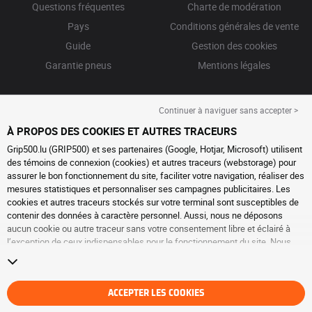
Questions fréquentes
Charte de modération
Pays
Conditions générales de vente
Guide
Gestion des cookies
Garantie pneus
Mentions légales
Continuer à naviguer sans accepter >
À PROPOS DES COOKIES ET AUTRES TRACEURS
Grip500.lu (GRIP500) et ses partenaires (Google, Hotjar, Microsoft) utilisent
des témoins de connexion (cookies) et autres traceurs (webstorage) pour
assurer le bon fonctionnement du site, faciliter votre navigation, réaliser des
mesures statistiques et personnaliser ses campagnes publicitaires. Les
cookies et autres traceurs stockés sur votre terminal sont susceptibles de
contenir des données à caractère personnel. Aussi, nous ne déposons
aucun cookie ou autre traceur sans votre consentement libre et éclairé à
l’exception de ceux indispensables pour le fonctionnement du site. Nous
conservons votre choix pendant 6 mois. Vous pouvez retirer votre
consentement à tout moment en vous rendant sur la
page cookies et autres
traceurs
. Vous pouvez choisir de continuer à naviguer sans accepter le
dépôt de cookies ou autres traceurs. Le refus ne fait pas obstacle à l’accès
ACCEPTER LES COOKIES
aux services GRIP500. Pour plus d’informations, nous vous invitons à