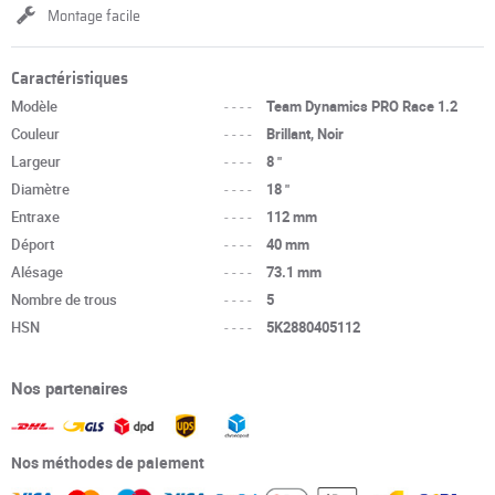
Montage facile
Caractéristiques
Modèle
----
Team Dynamics PRO Race 1.2
Couleur
----
Brillant, Noir
Largeur
----
8 "
Diamètre
----
18 "
Entraxe
----
112 mm
Déport
----
40 mm
Alésage
----
73.1 mm
Nombre de trous
----
5
HSN
----
5K2880405112
Nos partenaires
Nos méthodes de paiement