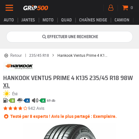
0
AUTO
JANTES
MOTO
QUAD
CHAÎNES NEIGE
CAMION
EFFECTUER UNE RECHERCHE
Retour
235/45 R18
Hankook Ventus Prime 4 K135
HANKOOK VENTUS PRIME 4 K135 235/45 R18 98W
XL
Été
69 db
B
A
A
942 Avis
Testé par 8 experts ! Avis le plus partagé : Exemplaire.