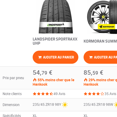
LANDSPIDER SPORTRAXX
KORMORAN SUMM
UHP
AJOUTER AU PANIER
AJOUTER AU P
54,
€
85,
€
79
59
Prix par pneu
55% moins cher que le
29% moins cher q
Hankook
Hankook
Note clients
49 Avis
35 Avis
235/45 ZR18 98Y
235/45 ZR18 98W
Dimension
Spécificités
XL
XL