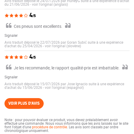
Avis traduit déposé le 24/07/2026 par HurleyG suite à une expérience d'achat
du 21/06/2026
-
voir l'original (anglais)
4
/5
Ces pneus sont excellents.
Signaler
Avis traduit déposé le 22/07/2026 par Goran Subić suite à une expérience
d'achat du 25/04/2026
-
voir l'original (slovène)
4
/5
Je les recommande, le rapport qualité-prix est imbattable.
Signaler
Avis traduit déposé le 15/07/2026 par Jose Ignacio suite à une expérience
d'achat du 15/06/2026
-
voir l'original (espagnol)
VOIR PLUS D'AVIS
Note : pour pouvoir évaluer ce produit, vous devez préalablement avoir
effectué une commande. Nous vous informons que les avis laissés sur le site
font l'objet d'une
procédure de contrôle
. Les avis sont classés par ordre
chronologique uniquement.