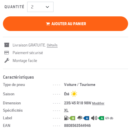
QUANTITÉ
AJOUTER AU PANIER
Livraison GRATUITE.
Détails
Paiement sécurisé
Montage facile
Caractéristiques
Type de pneu
----
Voiture / Tourisme
Saison
----
Été
Dimension
----
235/45 R18 98W
Modifier
Spécificités
----
XL
Label
----
69 db
B
A
A
EAN
----
8808563544946