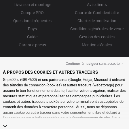
Livraison et montage
Avis clients
Compte PRO
Charte de Confidentialité
Questions fréquentes
Charte de modération
Pays
Conditions générales de vente
Guide
Gestion des cookies
Garantie pneus
Mentions légales
Continuer à naviguer sans accepter >
À PROPOS DES COOKIES ET AUTRES TRACEURS
Grip500.lu (GRIP500) et ses partenaires (Google, Hotjar, Microsoft) utilisent
des témoins de connexion (cookies) et autres traceurs (webstorage) pour
assurer le bon fonctionnement du site, faciliter votre navigation, réaliser des
mesures statistiques et personnaliser ses campagnes publicitaires. Les
cookies et autres traceurs stockés sur votre terminal sont susceptibles de
contenir des données à caractère personnel. Aussi, nous ne déposons
aucun cookie ou autre traceur sans votre consentement libre et éclairé à
l’exception de ceux indispensables pour le fonctionnement du site. Nous
conservons votre choix pendant 6 mois. Vous pouvez retirer votre
consentement à tout moment en vous rendant sur la
page cookies et autres