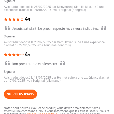
Signaler
Avis traduit déposé le 25/07/2025 par Menyhártné Oláh Ildikó suite à une
expérience d'achat du 25/06/2025
-
voir l'original (hongrois)
4
/5
Je suis satisfait. Le pneu respecte les valeurs indiquées.
Signaler
Avis traduit déposé le 23/07/2025 par Vámi István suite à une expérience
d'achat du 22/06/2025
-
voir l'original (hongrois)
4
/5
Bon pneu stable et silencieux.
Signaler
Avis traduit déposé le 18/07/2025 par Helmut suite à une expérience d'achat
du 17/06/2025
-
voir l'original (allemand)
VOIR PLUS D'AVIS
Note : pour pouvoir évaluer ce produit, vous devez préalablement avoir
effectué une commande. Nous vous informons que les avis laissés sur le site
font l'objet d'une
procédure de contrôle
. Les avis sont classés par ordre