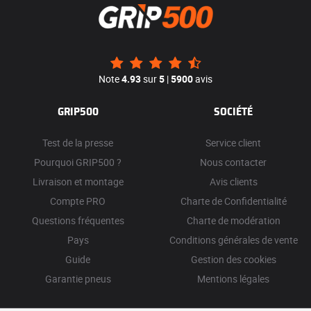
Note
4.93
sur
5
|
5900
avis
GRIP500
SOCIÉTÉ
Test de la presse
Service client
Pourquoi GRIP500 ?
Nous contacter
Livraison et montage
Avis clients
Compte PRO
Charte de Confidentialité
Questions fréquentes
Charte de modération
Pays
Conditions générales de vente
Guide
Gestion des cookies
Garantie pneus
Mentions légales