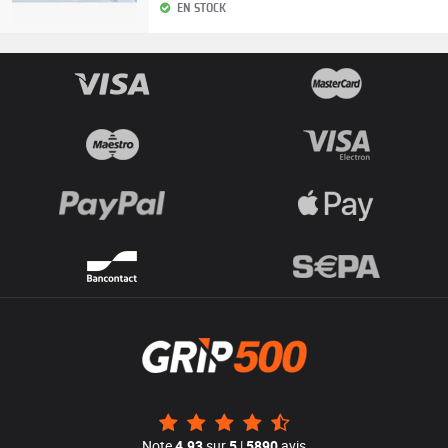
EN STOCK
Note
4.93
sur
5
|
5890
avis