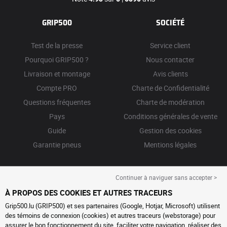
GRIP500
SOCIÉTÉ
Test de la presse
Service client
Pourquoi GRIP500 ?
Nous contacter
Livraison et montage
Avis clients
Compte PRO
Charte de Confidentialité
Questions fréquentes
Charte de modération
Pays
Conditions générales de vente
Guide
Gestion des cookies
Garantie pneus
Mentions légales
Continuer à naviguer sans accepter >
À PROPOS DES COOKIES ET AUTRES TRACEURS
Grip500.lu (GRIP500) et ses partenaires (Google, Hotjar, Microsoft) utilisent
des témoins de connexion (cookies) et autres traceurs (webstorage) pour
assurer le bon fonctionnement du site, faciliter votre navigation, réaliser des