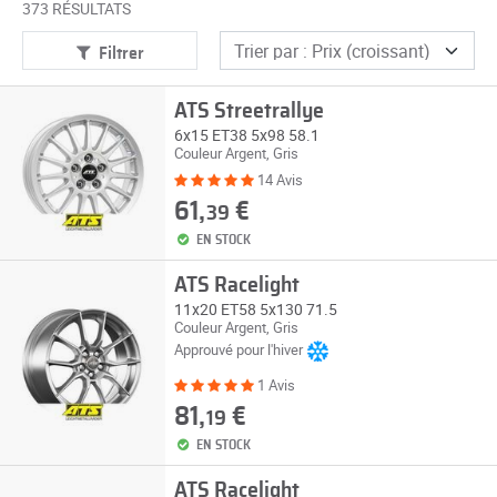
373 RÉSULTATS
Filtrer
ATS Streetrallye
6x15 ET38 5x98 58.1
Couleur Argent, Gris
14 Avis
61,
€
39
EN STOCK
ATS Racelight
11x20 ET58 5x130 71.5
Couleur Argent, Gris
Approuvé pour l'hiver
1 Avis
81,
€
19
EN STOCK
ATS Racelight