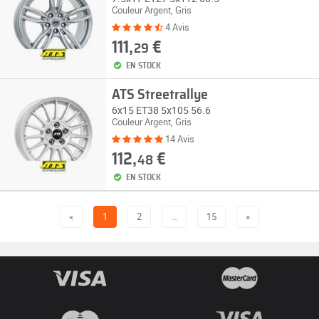
Couleur Argent, Gris
4 Avis
111,
€
29
EN STOCK
ATS Streetrallye
6x15 ET38 5x105 56.6
Couleur Argent, Gris
14 Avis
112,
€
48
EN STOCK
«
1
2
…
15
»