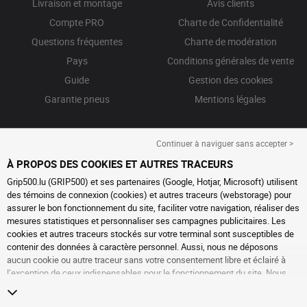
Livraison et montage
Avis clients
Compte PRO
Charte de Confidentialité
Questions fréquentes
Charte de modération
Pays
Conditions générales de vente
Guide
Gestion des cookies
Garantie pneus
Mentions légales
Continuer à naviguer sans accepter >
À PROPOS DES COOKIES ET AUTRES TRACEURS
Grip500.lu (GRIP500) et ses partenaires (Google, Hotjar, Microsoft) utilisent
des témoins de connexion (cookies) et autres traceurs (webstorage) pour
assurer le bon fonctionnement du site, faciliter votre navigation, réaliser des
mesures statistiques et personnaliser ses campagnes publicitaires. Les
cookies et autres traceurs stockés sur votre terminal sont susceptibles de
contenir des données à caractère personnel. Aussi, nous ne déposons
aucun cookie ou autre traceur sans votre consentement libre et éclairé à
l’exception de ceux indispensables pour le fonctionnement du site. Nous
conservons votre choix pendant 6 mois. Vous pouvez retirer votre
consentement à tout moment en vous rendant sur la
page cookies et autres