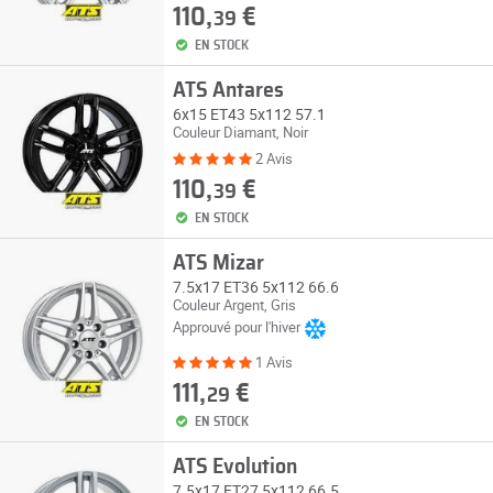
110,
€
39
EN STOCK
ATS Antares
6x15 ET43 5x112 57.1
Couleur Diamant, Noir
2 Avis
110,
€
39
EN STOCK
ATS Mizar
7.5x17 ET36 5x112 66.6
Couleur Argent, Gris
Approuvé pour l'hiver
1 Avis
111,
€
29
EN STOCK
ATS Evolution
7.5x17 ET27 5x112 66.5