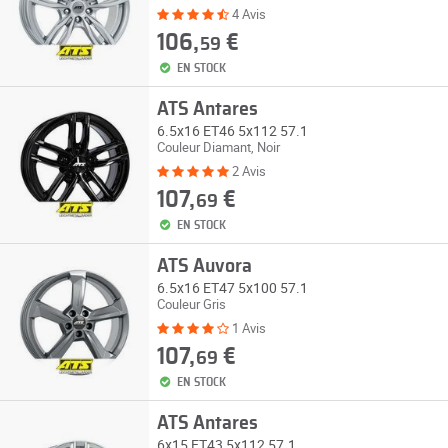
4 Avis
106,
€
59
EN STOCK
ATS Antares
6.5x16 ET46 5x112 57.1
Couleur Diamant, Noir
2 Avis
107,
€
69
EN STOCK
ATS Auvora
6.5x16 ET47 5x100 57.1
Couleur Gris
1 Avis
107,
€
69
EN STOCK
ATS Antares
6x15 ET43 5x112 57.1