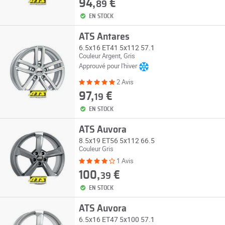
94,
€
89
EN STOCK
ATS Antares
6.5x16 ET41 5x112 57.1
Couleur Argent, Gris
Approuvé pour l'hiver
2 Avis
97,
€
19
EN STOCK
ATS Auvora
8.5x19 ET56 5x112 66.5
Couleur Gris
1 Avis
100,
€
39
EN STOCK
ATS Auvora
6.5x16 ET47 5x100 57.1