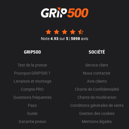
Note
4.93
sur
5
|
5898
avis
GRIP500
SOCIÉTÉ
Test de la presse
Service client
Pourquoi GRIP500 ?
Nous contacter
Livraison et montage
Avis clients
Compte PRO
Charte de Confidentialité
Questions fréquentes
Charte de modération
Pays
Conditions générales de vente
Guide
Gestion des cookies
Garantie pneus
Mentions légales