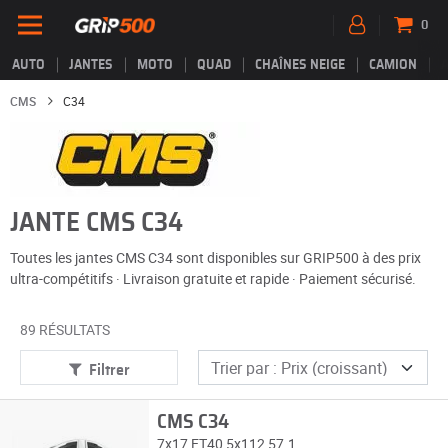
0
AUTO
JANTES
MOTO
QUAD
CHAÎNES NEIGE
CAMION
CMS
C34
JANTE CMS C34
Toutes les jantes CMS C34 sont disponibles sur GRIP500 à des prix
ultra-compétitifs · Livraison gratuite et rapide · Paiement sécurisé.
89 RÉSULTATS
Filtrer
CMS C34
7x17 ET40 5x112 57.1