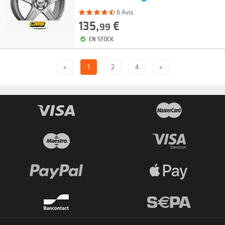
6 Avis
135,
€
99
EN STOCK
«
1
2
4
»