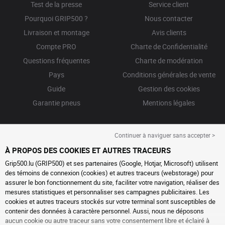
Test de la presse
Service client
Pourquoi GRIP500 ?
Nous contacter
Livraison et montage
Avis clients
Compte PRO
Charte de Confidentialité
Questions fréquentes
Charte de modération
Pays
Conditions générales de vente
Guide
Gestion des cookies
Garantie pneus
Mentions légales
Continuer à naviguer sans accepter >
À PROPOS DES COOKIES ET AUTRES TRACEURS
Grip500.lu (GRIP500) et ses partenaires (Google, Hotjar, Microsoft) utilisent
des témoins de connexion (cookies) et autres traceurs (webstorage) pour
assurer le bon fonctionnement du site, faciliter votre navigation, réaliser des
mesures statistiques et personnaliser ses campagnes publicitaires. Les
cookies et autres traceurs stockés sur votre terminal sont susceptibles de
contenir des données à caractère personnel. Aussi, nous ne déposons
aucun cookie ou autre traceur sans votre consentement libre et éclairé à