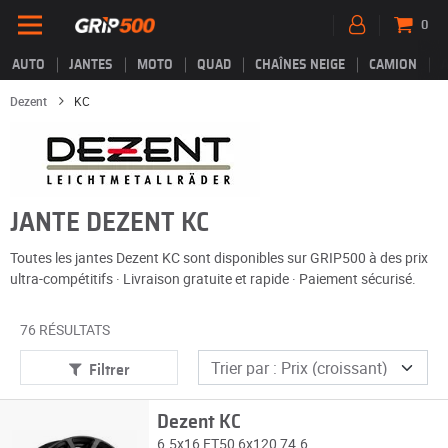
0
AUTO
JANTES
MOTO
QUAD
CHAÎNES NEIGE
CAMION
Dezent
KC
JANTE DEZENT KC
Toutes les jantes Dezent KC sont disponibles sur GRIP500 à des prix
ultra-compétitifs · Livraison gratuite et rapide · Paiement sécurisé.
76 RÉSULTATS
Filtrer
Dezent KC
6.5x16 ET50 6x120 74.6