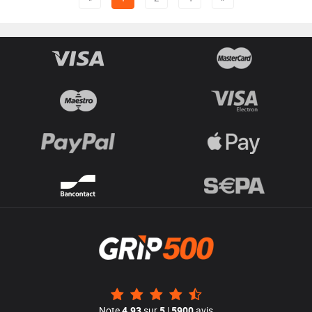
Note
4.93
sur
5
|
5900
avis