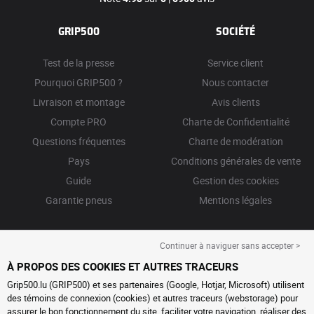
GRIP500
SOCIÉTÉ
Test de la presse
Service client
Pourquoi GRIP500 ?
Nous contacter
Livraison et montage
Avis clients
Compte PRO
Charte de Confidentialité
Questions fréquentes
Charte de modération
Pays
Conditions générales de vente
Guide
Gestion des cookies
Garantie pneus
Mentions légales
Continuer à naviguer sans accepter >
À PROPOS DES COOKIES ET AUTRES TRACEURS
Grip500.lu (GRIP500) et ses partenaires (Google, Hotjar, Microsoft) utilisent
des témoins de connexion (cookies) et autres traceurs (webstorage) pour
assurer le bon fonctionnement du site, faciliter votre navigation, réaliser des