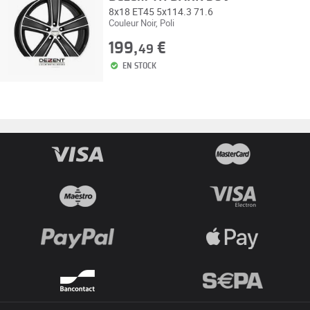
8x18 ET45 5x114.3 71.6
Couleur Noir, Poli
199,
€
49
EN STOCK