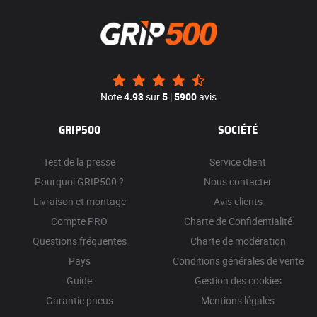
Note
4.93
sur
5
|
5900
avis
GRIP500
SOCIÉTÉ
Test de la presse
Service client
Pourquoi GRIP500 ?
Nous contacter
Livraison et montage
Avis clients
Compte PRO
Charte de Confidentialité
Questions fréquentes
Charte de modération
Pays
Conditions générales de vente
Guide
Gestion des cookies
Garantie pneus
Mentions légales