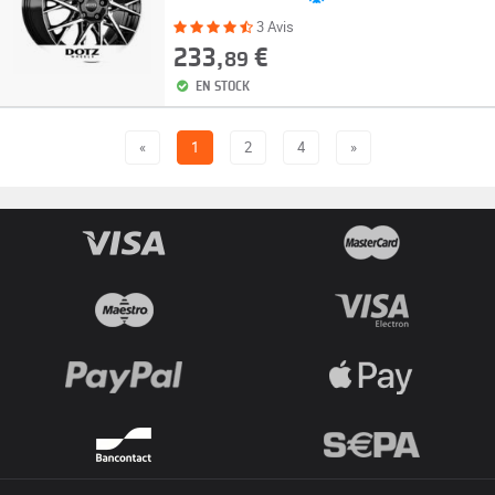
3 Avis
233,
€
89
EN STOCK
«
1
2
4
»