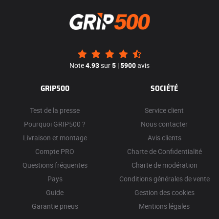
Note
4.93
sur
5
|
5900
avis
GRIP500
SOCIÉTÉ
Test de la presse
Service client
Pourquoi GRIP500 ?
Nous contacter
Livraison et montage
Avis clients
Compte PRO
Charte de Confidentialité
Questions fréquentes
Charte de modération
Pays
Conditions générales de vente
Guide
Gestion des cookies
Garantie pneus
Mentions légales