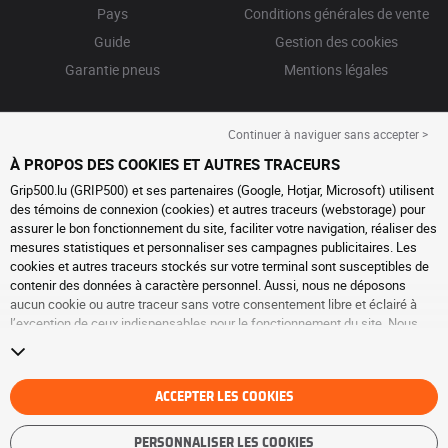
Pays
Conditions générales de vente
Guide
Gestion des cookies
Garantie pneus
Mentions légales
Continuer à naviguer sans accepter >
À PROPOS DES COOKIES ET AUTRES TRACEURS
Grip500.lu (GRIP500) et ses partenaires (Google, Hotjar, Microsoft) utilisent
des témoins de connexion (cookies) et autres traceurs (webstorage) pour
assurer le bon fonctionnement du site, faciliter votre navigation, réaliser des
mesures statistiques et personnaliser ses campagnes publicitaires. Les
cookies et autres traceurs stockés sur votre terminal sont susceptibles de
contenir des données à caractère personnel. Aussi, nous ne déposons
aucun cookie ou autre traceur sans votre consentement libre et éclairé à
l’exception de ceux indispensables pour le fonctionnement du site. Nous
conservons votre choix pendant 6 mois. Vous pouvez retirer votre
consentement à tout moment en vous rendant sur la
page cookies et autres
traceurs
. Vous pouvez choisir de continuer à naviguer sans accepter le
dépôt de cookies ou autres traceurs. Le refus ne fait pas obstacle à l’accès
ACCEPTER LES COOKIES
aux services GRIP500. Pour plus d’informations, nous vous invitons à
consulter
la page cookies et autres traceurs
.
PERSONNALISER LES COOKIES