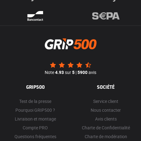
Note
4.93
sur
5
|
5900
avis
GRIP500
SOCIÉTÉ
Test de la presse
Service client
Pourquoi GRIP500 ?
Nous contacter
Livraison et montage
Avis clients
Compte PRO
Charte de Confidentialité
Questions fréquentes
Charte de modération