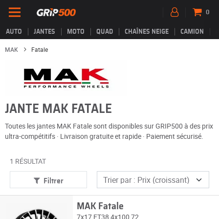
0
AUTO
JANTES
MOTO
QUAD
CHAÎNES NEIGE
CAMION
MAK
Fatale
JANTE MAK FATALE
Toutes les jantes MAK Fatale sont disponibles sur GRIP500 à des prix
ultra-compétitifs · Livraison gratuite et rapide · Paiement sécurisé.
1 RÉSULTAT
Filtrer
MAK Fatale
7x17 ET38 4x100 72