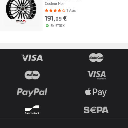
Couleur Noir
1 Avis
191,
€
09
EN STOCK