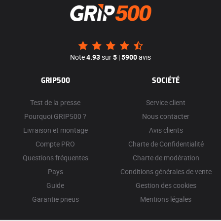
Note
4.93
sur
5
|
5900
avis
GRIP500
SOCIÉTÉ
Test de la presse
Service client
Pourquoi GRIP500 ?
Nous contacter
Livraison et montage
Avis clients
Compte PRO
Charte de Confidentialité
Questions fréquentes
Charte de modération
Pays
Conditions générales de vente
Guide
Gestion des cookies
Garantie pneus
Mentions légales