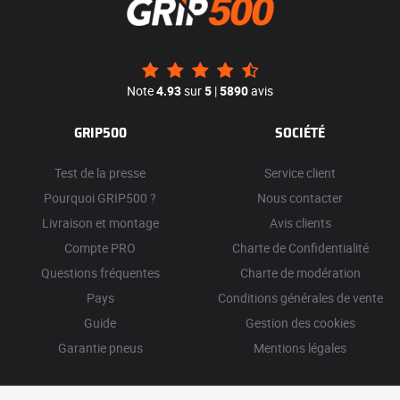
Note
4.93
sur
5
|
5890
avis
GRIP500
SOCIÉTÉ
Test de la presse
Service client
Pourquoi GRIP500 ?
Nous contacter
Livraison et montage
Avis clients
Compte PRO
Charte de Confidentialité
Questions fréquentes
Charte de modération
Pays
Conditions générales de vente
Guide
Gestion des cookies
Garantie pneus
Mentions légales