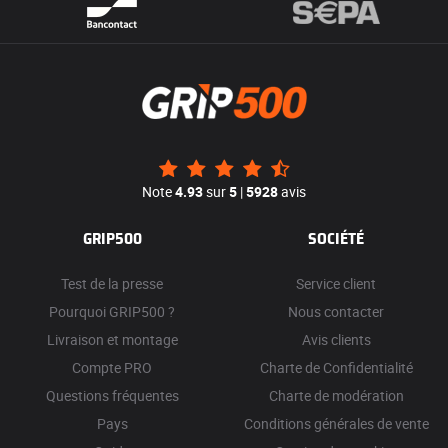
Note
4.93
sur
5
|
5928
avis
GRIP500
SOCIÉTÉ
Test de la presse
Service client
Pourquoi GRIP500 ?
Nous contacter
Livraison et montage
Avis clients
Compte PRO
Charte de Confidentialité
Questions fréquentes
Charte de modération
Pays
Conditions générales de vente