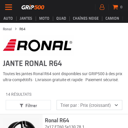
0
AUTO
JANTES
MOTO
QUAD
CHAÎNES NEIGE
CAMION
Ronal
R64
JANTE RONAL R64
Toutes les jantes Ronal R64 sont disponibles sur GRIP500 à des prix
ultra-compétitifs · Livraison gratuite et rapide · Paiement sécurisé.
14 RÉSULTATS
Filtrer
Ronal R64
7x17 ET60 5x130 78.1