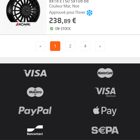
8x18 ET50 5x108 68
Couleur Mat, Noir
Approuvé pour l'hiver
238,
€
89
EN STOCK
«
1
2
4
»