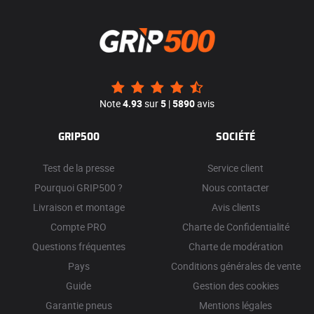
Note
4.93
sur
5
|
5890
avis
GRIP500
SOCIÉTÉ
Test de la presse
Service client
Pourquoi GRIP500 ?
Nous contacter
Livraison et montage
Avis clients
Compte PRO
Charte de Confidentialité
Questions fréquentes
Charte de modération
Pays
Conditions générales de vente
Guide
Gestion des cookies
Garantie pneus
Mentions légales