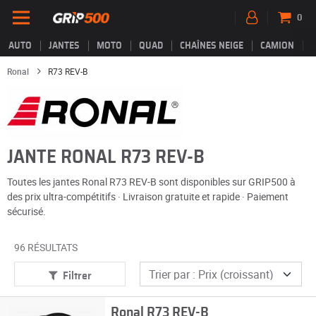
0
AUTO
JANTES
MOTO
QUAD
CHAÎNES NEIGE
CAMION
Ronal
R73 REV-B
JANTE RONAL R73 REV-B
Toutes les jantes Ronal R73 REV-B sont disponibles sur GRIP500 à
des prix ultra-compétitifs · Livraison gratuite et rapide · Paiement
sécurisé.
96 RÉSULTATS
Filtrer
Ronal R73 REV-B