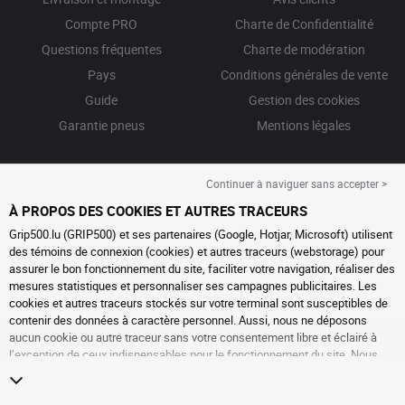
Compte PRO
Charte de Confidentialité
Questions fréquentes
Charte de modération
Pays
Conditions générales de vente
Guide
Gestion des cookies
Garantie pneus
Mentions légales
Continuer à naviguer sans accepter >
À PROPOS DES COOKIES ET AUTRES TRACEURS
Grip500.lu (GRIP500) et ses partenaires (Google, Hotjar, Microsoft) utilisent
des témoins de connexion (cookies) et autres traceurs (webstorage) pour
assurer le bon fonctionnement du site, faciliter votre navigation, réaliser des
mesures statistiques et personnaliser ses campagnes publicitaires. Les
cookies et autres traceurs stockés sur votre terminal sont susceptibles de
contenir des données à caractère personnel. Aussi, nous ne déposons
aucun cookie ou autre traceur sans votre consentement libre et éclairé à
l’exception de ceux indispensables pour le fonctionnement du site. Nous
conservons votre choix pendant 6 mois. Vous pouvez retirer votre
consentement à tout moment en vous rendant sur la
page cookies et autres