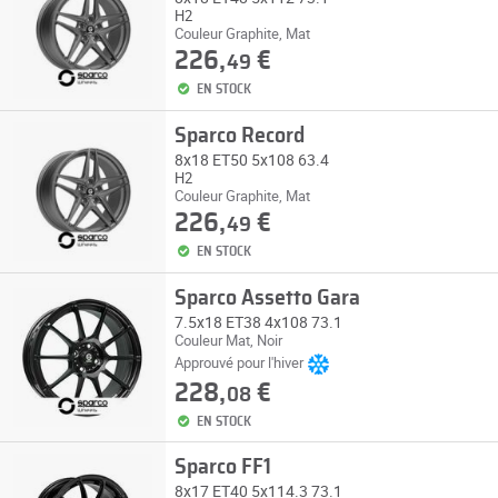
H2
Couleur Graphite, Mat
226,
€
49
EN STOCK
Sparco Record
8x18 ET50 5x108 63.4
H2
Couleur Graphite, Mat
226,
€
49
EN STOCK
Sparco Assetto Gara
7.5x18 ET38 4x108 73.1
Couleur Mat, Noir
Approuvé pour l'hiver
228,
€
08
EN STOCK
Sparco FF1
8x17 ET40 5x114.3 73.1