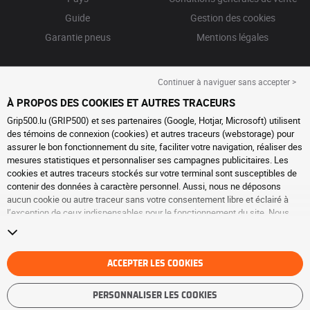
Guide
Gestion des cookies
Garantie pneus
Mentions légales
Continuer à naviguer sans accepter >
À PROPOS DES COOKIES ET AUTRES TRACEURS
Grip500.lu (GRIP500) et ses partenaires (Google, Hotjar, Microsoft) utilisent
des témoins de connexion (cookies) et autres traceurs (webstorage) pour
assurer le bon fonctionnement du site, faciliter votre navigation, réaliser des
mesures statistiques et personnaliser ses campagnes publicitaires. Les
cookies et autres traceurs stockés sur votre terminal sont susceptibles de
contenir des données à caractère personnel. Aussi, nous ne déposons
aucun cookie ou autre traceur sans votre consentement libre et éclairé à
l’exception de ceux indispensables pour le fonctionnement du site. Nous
conservons votre choix pendant 6 mois. Vous pouvez retirer votre
consentement à tout moment en vous rendant sur la
page cookies et autres
traceurs
. Vous pouvez choisir de continuer à naviguer sans accepter le
dépôt de cookies ou autres traceurs. Le refus ne fait pas obstacle à l’accès
ACCEPTER LES COOKIES
aux services GRIP500. Pour plus d’informations, nous vous invitons à
consulter
la page cookies et autres traceurs
.
PERSONNALISER LES COOKIES