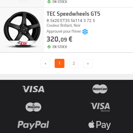
EN STOCK
TEC Speedwheels GT5
8.5x20 ET35 5x114.3 72.5
Couleur Brillant, Noir
Approuvé pour l'hiver
320,
€
09
EN STOCK
«
1
2
»