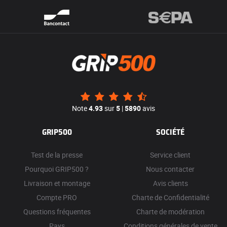
Note
4.93
sur
5
|
5890
avis
GRIP500
SOCIÉTÉ
Test de la presse
Service client
Pourquoi GRIP500 ?
Nous contacter
Livraison et montage
Avis clients
Compte PRO
Charte de Confidentialité
Questions fréquentes
Charte de modération
Pays
Conditions générales de vente