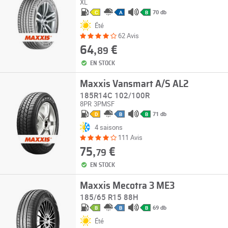
XL
70 db
C
A
B
Été
62 Avis
64,
€
89
EN STOCK
Maxxis Vansmart A/S AL2
185R14C 102/100R
8PR
3PMSF
71 db
D
B
B
4 saisons
111 Avis
75,
€
79
EN STOCK
Maxxis Mecotra 3 ME3
185/65 R15 88H
69 db
B
B
B
Été