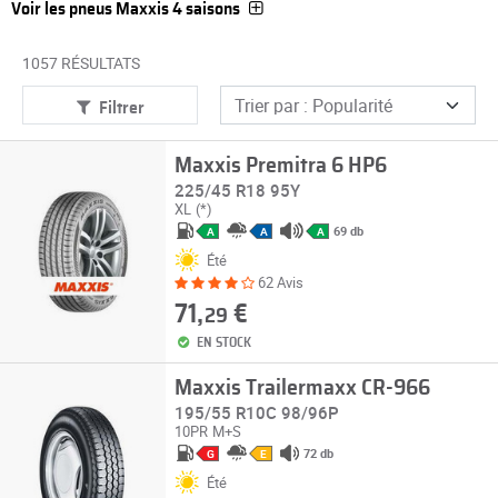
Voir les pneus Maxxis 4 saisons
1057 RÉSULTATS
Filtrer
Maxxis Premitra 6 HP6
225/45 R18 95Y
XL
(*)
69 db
A
A
A
Été
62 Avis
71,
€
29
EN STOCK
Maxxis Trailermaxx CR-966
195/55 R10C 98/96P
10PR
M+S
72 db
G
E
Été