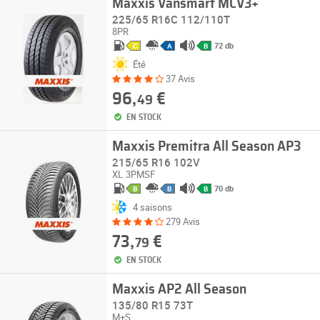
Maxxis Vansmart MCV3+
225/65 R16C 112/110T
8PR
72 db
C
A
B
Été
37 Avis
96,
€
49
EN STOCK
Maxxis Premitra All Season AP3
215/65 R16 102V
XL
3PMSF
70 db
B
B
B
4 saisons
279 Avis
73,
€
79
EN STOCK
Maxxis AP2 All Season
135/80 R15 73T
M+S