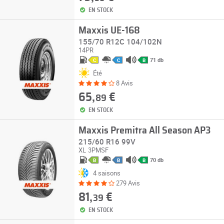
EN STOCK
Maxxis UE-168
155/70 R12C 104/102N
14PR
71 db
C
C
B
Été
8 Avis
65,
€
89
EN STOCK
Maxxis Premitra All Season AP3
215/60 R16 99V
XL
3PMSF
70 db
B
B
B
4 saisons
279 Avis
81,
€
39
EN STOCK