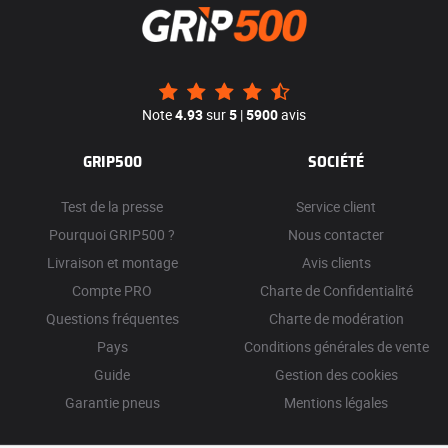
Note
4.93
sur
5
|
5900
avis
GRIP500
SOCIÉTÉ
Test de la presse
Service client
Pourquoi GRIP500 ?
Nous contacter
Livraison et montage
Avis clients
Compte PRO
Charte de Confidentialité
Questions fréquentes
Charte de modération
Pays
Conditions générales de vente
Guide
Gestion des cookies
Garantie pneus
Mentions légales