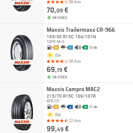
58 Avis
70,
€
09
EN STOCK
Maxxis Trailermaxx CR-966
195/50 R13C 104/101N
10PR
M+S
72 db
D
C
B
Été
58 Avis
69,
€
19
EN STOCK
Maxxis Campro MAC2
215/70 R15C 109/107R
8PR
CP
71 db
D
A
B
Été
22 Avis
99,
€
49