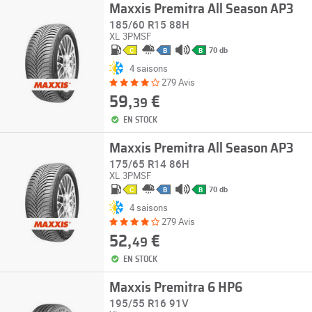
Maxxis Premitra All Season AP3
185/60 R15 88H
XL
3PMSF
70 db
C
B
B
4 saisons
279 Avis
59,
€
39
EN STOCK
Maxxis Premitra All Season AP3
175/65 R14 86H
XL
3PMSF
70 db
C
B
B
4 saisons
279 Avis
52,
€
49
EN STOCK
Maxxis Premitra 6 HP6
195/55 R16 91V