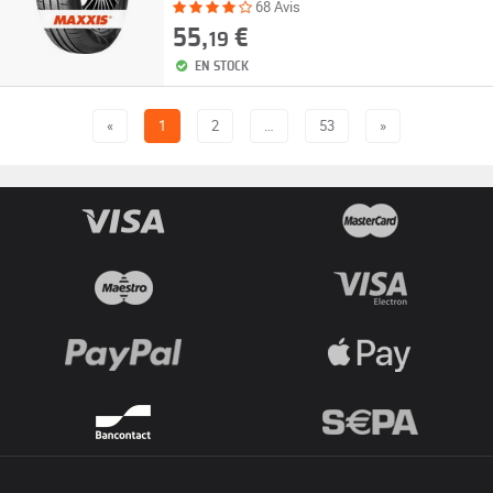
68 Avis
55,
€
19
EN STOCK
«
1
2
…
53
»