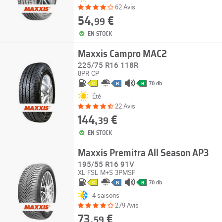
62 Avis
54,
€
99
EN STOCK
Maxxis Campro MAC2
225/75 R16 118R
8PR
CP
70 db
C
B
B
Été
22 Avis
144,
€
39
EN STOCK
Maxxis Premitra All Season AP3
195/55 R16 91V
XL
FSL
M+S
3PMSF
70 db
C
B
B
4 saisons
279 Avis
73,
€
59