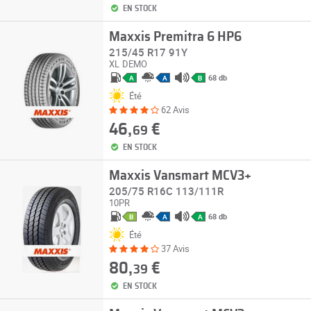
EN STOCK
Maxxis Premitra 6 HP6
215/45 R17 91Y
XL
DEMO
68 db
A
A
B
Été
62 Avis
46,
€
69
EN STOCK
Maxxis Vansmart MCV3+
205/75 R16C 113/111R
10PR
68 db
B
A
A
Été
37 Avis
80,
€
39
EN STOCK