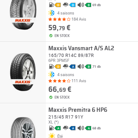
69 db
D
D
B
4 saisons
184 Avis
59,
€
79
EN STOCK
Maxxis Vansmart A/S AL2
165/70 R14C 89/87R
6PR
3PMSF
71 db
D
A
B
4 saisons
111 Avis
66,
€
69
EN STOCK
Maxxis Premitra 6 HP6
215/45 R17 91Y
XL
(*)
68 db
A
A
A
Été