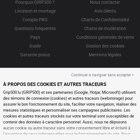
Pourquoi GRIP500 ?
Nous contacter
Livraison et montage
Avis clients
Compte PRO
Charte de Confidentialité
Questions fréquentes
Charte de modération
Pays
Conditions générales de vente
Guide
Gestion des cookies
Garantie pneus
Mentions légales
Continuer à naviguer sans accepter >
À PROPOS DES COOKIES ET AUTRES TRACEURS
Grip500.lu (GRIP500) et ses partenaires (Google, Hotjar, Microsoft) utilisent
des témoins de connexion (cookies) et autres traceurs (webstorage) pour
assurer le bon fonctionnement du site, faciliter votre navigation, réaliser des
mesures statistiques et personnaliser ses campagnes publicitaires. Les
cookies et autres traceurs stockés sur votre terminal sont susceptibles de
contenir des données à caractère personnel. Aussi, nous ne déposons
aucun cookie ou autre traceur sans votre consentement libre et éclairé à
l’exception de ceux indispensables pour le fonctionnement du site. Nous
conservons votre choix pendant 6 mois. Vous pouvez retirer votre