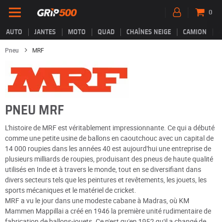
0
AUTO
JANTES
MOTO
QUAD
CHAÎNES NEIGE
CAMION
Pneu
MRF
PNEU MRF
L'histoire de MRF est véritablement impressionnante. Ce qui a débuté
comme une petite usine de ballons en caoutchouc avec un capital de
14 000 roupies dans les années 40 est aujourd'hui une entreprise de
plusieurs milliards de roupies, produisant des pneus de haute qualité
utilisés en Inde et à travers le monde, tout en se diversifiant dans
divers secteurs tels que les peintures et revêtements, les jouets, les
sports mécaniques et le matériel de cricket.
MRF a vu le jour dans une modeste cabane à Madras, où KM
Mammen Mappillai a créé en 1946 la première unité rudimentaire de
fabrication de ballons-jouets. Ce n'est qu'en 1952 qu'il a changé de