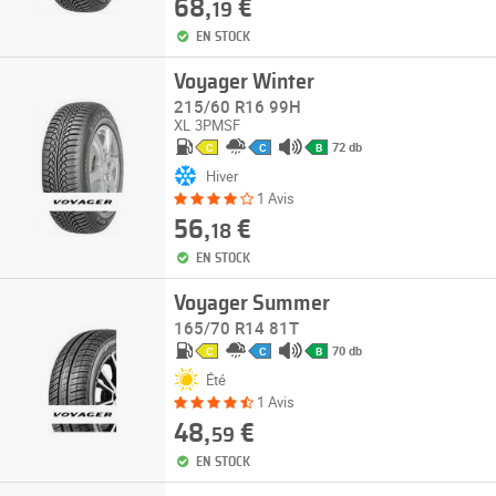
68,
€
19
EN STOCK
Voyager Winter
215/60 R16 99H
XL
3PMSF
72 db
C
C
B
Hiver
1 Avis
56,
€
18
EN STOCK
Voyager Summer
165/70 R14 81T
70 db
C
C
B
Été
1 Avis
48,
€
59
EN STOCK