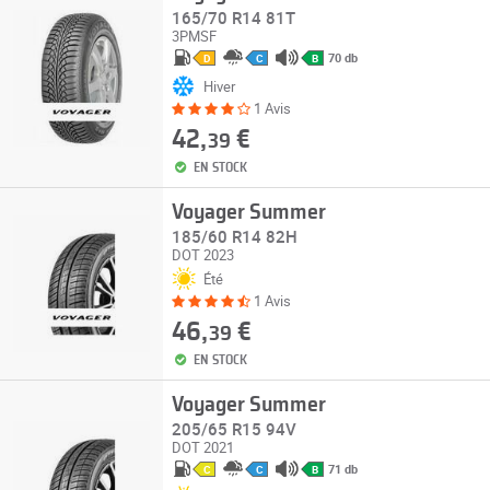
165/70 R14 81T
3PMSF
70 db
D
C
B
Hiver
1 Avis
42,
€
39
EN STOCK
Voyager Summer
185/60 R14 82H
DOT 2023
Été
1 Avis
46,
€
39
EN STOCK
Voyager Summer
205/65 R15 94V
DOT 2021
71 db
C
C
B