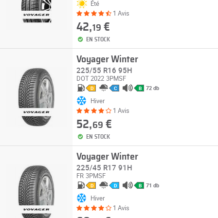
Été
1 Avis
42,
€
19
EN STOCK
Voyager Winter
225/55 R16 95H
DOT 2022
3PMSF
72 db
D
C
B
Hiver
1 Avis
52,
€
69
EN STOCK
Voyager Winter
225/45 R17 91H
FR
3PMSF
71 db
D
D
B
Hiver
1 Avis