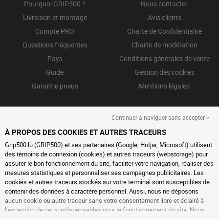
Pourquoi GRIP500 ?
Nous contacter
Livraison et montage
Avis clients
Compte PRO
Charte de Confidentialité
Questions fréquentes
Charte de modération
Pays
Conditions générales de vente
Guide
Gestion des cookies
Garantie pneus
Mentions légales
Continuer à naviguer sans accepter >
À PROPOS DES COOKIES ET AUTRES TRACEURS
Grip500.lu (GRIP500) et ses partenaires (Google, Hotjar, Microsoft) utilisent
des témoins de connexion (cookies) et autres traceurs (webstorage) pour
assurer le bon fonctionnement du site, faciliter votre navigation, réaliser des
mesures statistiques et personnaliser ses campagnes publicitaires. Les
cookies et autres traceurs stockés sur votre terminal sont susceptibles de
contenir des données à caractère personnel. Aussi, nous ne déposons
aucun cookie ou autre traceur sans votre consentement libre et éclairé à
l’exception de ceux indispensables pour le fonctionnement du site. Nous