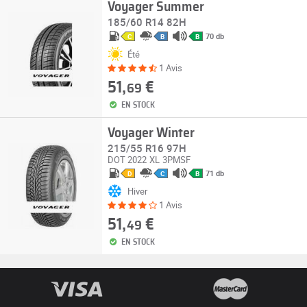
Voyager Summer
185/60 R14 82H
70 db
C
B
B
Été
1 Avis
51,
€
69
EN STOCK
Voyager Winter
215/55 R16 97H
DOT 2022
XL
3PMSF
71 db
D
C
B
Hiver
1 Avis
51,
€
49
EN STOCK