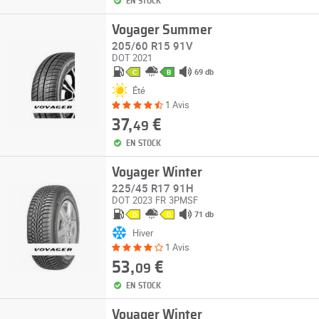
EN STOCK
Voyager Summer
205/60 R15 91V
DOT 2021
69 db
C
B
Été
1 Avis
37,
€
49
EN STOCK
Voyager Winter
225/45 R17 91H
DOT 2023
FR
3PMSF
71 db
D
D
Hiver
1 Avis
53,
€
09
EN STOCK
Voyager Winter